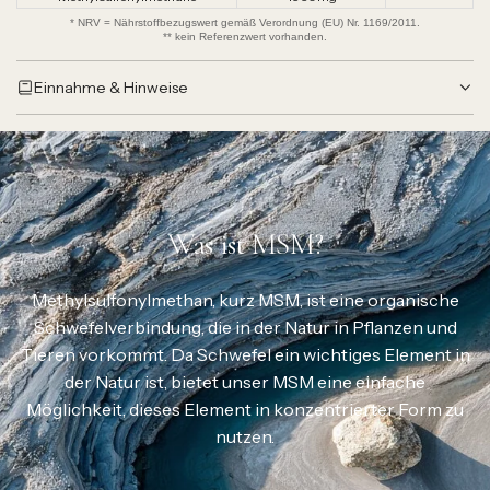
* NRV = Nährstoffbezugswert gemäß Verordnung (EU) Nr. 1169/2011.
** kein Referenzwert vorhanden.
Einnahme & Hinweise
Was ist MSM?
Methylsulfonylmethan, kurz MSM, ist eine organische
Schwefelverbindung, die in der Natur in Pflanzen und
Tieren vorkommt. Da Schwefel ein wichtiges Element in
der Natur ist, bietet unser MSM eine einfache
Möglichkeit, dieses Element in konzentrierter Form zu
nutzen.