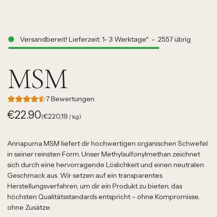
Versandbereit! Lieferzeit: 1- 3 Werktage*
-
2557
übrig
MSM
7 Bewertungen
Regulärer
€22.90
€220,19
(
/
kg
)
Preis
Annapurna MSM liefert dir hochwertigen organischen Schwefel
in seiner reinsten Form. Unser Methylsulfonylmethan zeichnet
sich durch eine hervorragende Löslichkeit und einen neutralen
Geschmack aus. Wir setzen auf ein transparentes
Herstellungsverfahren, um dir ein Produkt zu bieten, das
höchsten Qualitätsstandards entspricht – ohne Kompromisse,
ohne Zusätze.