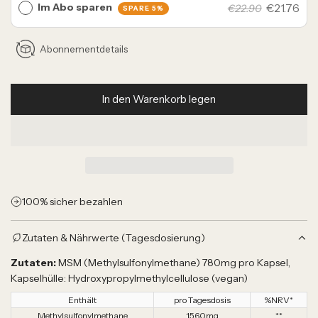
Im Abo sparen
€21.76
€22.90
SPARE 5%
Abonnementdetails
In den Warenkorb legen
L
a
d
e
n
.
100% sicher bezahlen
.
.
Zutaten & Nährwerte (Tagesdosierung)
Zutaten:
MSM (Methylsulfonylmethane) 780mg pro Kapsel,
Kapselhülle: Hydroxypropylmethylcellulose (vegan)
Enthält
pro Tagesdosis
%NRV*
Methylsulfonylmethane
1560mg
**