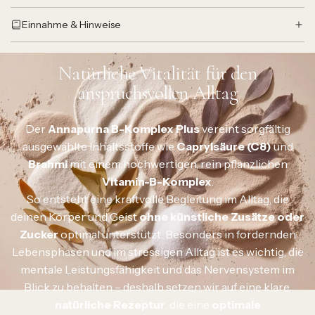
Einnahme & Hinweise
Natürliche Vitalität für den
anspruchsvollen Alltag
Der
Annapurna B-Komplex Plus
vereint sorgfältig
ausgewählte Inhaltsstoffe wie
Caprylsäure (C8)
und
Brahmi
mit einem hochwertigen, rein pflanzlichen
Vitamin-B-Komplex
.
So entsteht eine kraftvolle Begleitung im Alltag, die
deinen Körper und Geist
ohne künstliche Zusätze oder
Zucker
optimal unterstützt. Besonders in fordernden
Lebensphasen und im stressigen Alltag ist es wichtig, die
mentale Leistungsfähigkeit und das Nervensystem im
Blick zu behalten – deshalb setzen wir auf eine klare,
natürliche Rezeptur
, die eine
optimale