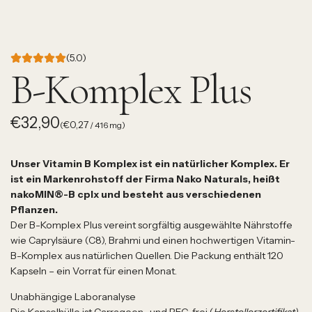
(5.0)
B-Komplex Plus
Regulärer
€32,90
€0,27
(
/
416
mg
)
Preis
Unser Vitamin B Komplex ist ein natürlicher Komplex. Er
ist ein Markenrohstoff der Firma Nako Naturals, heißt
nakoMIN®-B cplx und besteht aus verschiedenen
Pflanzen.
Der B-Komplex Plus vereint sorgfältig ausgewählte Nährstoffe
wie Caprylsäure (C8), Brahmi und einen hochwertigen Vitamin-
B-Komplex aus natürlichen Quellen. Die Packung enthält 120
Kapseln – ein Vorrat für einen Monat.
Unabhängige Laboranalyse