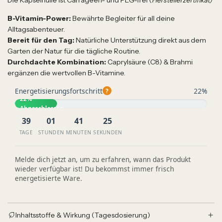
Die Kapselhülle ist Carrageen- und PEG-frei
(
Herstellerzertifikat)
B-Vitamin-Power:
Bewährte Begleiter für all deine
Alltagsabenteuer.
Bereit für den Tag:
Natürliche Unterstützung direkt aus dem
Garten der Natur für die tägliche Routine.
Durchdachte Kombination:
Caprylsäure (C8) & Brahmi
ergänzen die wertvollen B-Vitamine.
Energetisierungsfortschritt
22%
?
22%
Abgeschlossen
39
01
41
25
TAGE
STUNDEN
MINUTEN
SEKUNDEN
Melde dich jetzt an, um zu erfahren, wann das Produkt
wieder verfügbar ist! Du bekommst immer frisch
energetisierte Ware.
Inhaltsstoffe & Wirkung (Tagesdosierung)